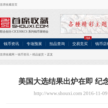
首席收藏首页
联合创办
CICE
/
HKCS
系列钱币展销会
钱币资讯
专场预展
拍品查询
交易竞买
钱币店
首席收藏网
>
钱币资讯
>
精品鉴赏
> 正文
美国大选结果出炉在即 纪
http://www.shouxi.com 2016-11-09