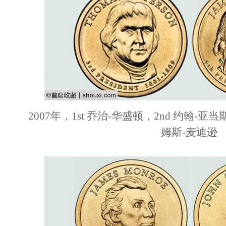
2007年，1st 乔治-华盛顿，2nd 约翰-亚当
姆斯-麦迪逊