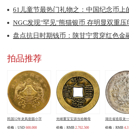
61儿童节最热门礼物之：中国纪念币上
NGC发现"罕见"熊猫银币 存明显双重
盘点抗日时期钱币：陕甘宁贯穿红色金
拍品推荐
民国12年龙凤壹圆小字
光绪重宝宝源当拾雕母
湖北省造双龙
价格：
USD
600,000
价格：
RMB
2,702,500
价格：
RMB
4,3