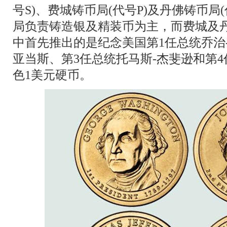
号S)、费城铸币局(代号P)及丹佛铸币局
局负责铸造银及精装币为主，而费城及
中首先推出的是纪念美国第1任总统乔治-
亚当斯、第3任总统托马斯-杰斐逊和第4
色1美元硬币。